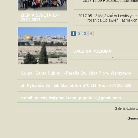
2017.12.09 Rekolekcje adwent
ZIEMIA ŚWIĘTA 19 -
2017.05.13 Majówka w Lewiczynie 
26.04.2013
rocznica Objawień Fatimskich
1
2
3
4
GALERIA POZIOMA
Grupa "Santo Subito" - Parafia Św. Ojca Pio w Warszawie
ul. Rybałtów 25 - tel. Maciek 607-370-111, Piotr 604-280-522
e-mail: maciej.tc@gmail.com, popoinke@gmail.com
Galeria
działa w
Genero