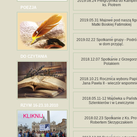
2019.08.24 Pielgrzymka do Kampin
ks. Piotrem
POEZJA
2019.05.31 Majowe pod naszą fig
Matki Boskiej Fatimskiej
2019.02.22 Spotkanie grupy - Podr
w dom przyjąć.
DO CZYTANIA
2018.12.07 Spotkanie z Grzegor
Polakiem
2018.10.21 Rocznica wyboru Pap
Jana Pawła II - wieczór wspomn
2018.05.11-12 Majówka u Państ
Szlenkierów i w Lewiczynie
RZYM 16-23.10.2010
2018.02.23 Spotkanie z Ks. Prof
Robertem Skrzypczakiem