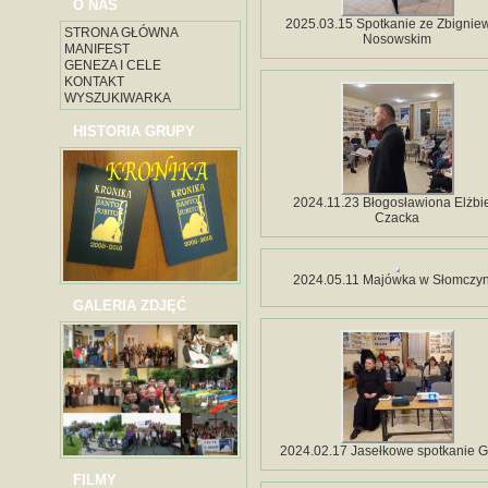
O NAS
2025.03.15 Spotkanie ze Zbigni
STRONA GŁÓWNA
Nosowskim
MANIFEST
GENEZA I CELE
KONTAKT
WYSZUKIWARKA
HISTORIA GRUPY
2024.11.23 Błogosławiona Elżbi
Czacka
2024.05.11 Majówka w Słomczyn
GALERIA ZDJĘĆ
2024.02.17 Jasełkowe spotkanie 
FILMY