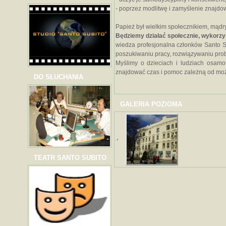
- poprzez modlitwę i zamyślenie znajdo
Papież był wielkim społecznikiem, mąd
Będziemy działać społecznie, wykorzys
wiedza profesjonalna członków Santo S
poszukiwaniu pracy, rozwiązywaniu pro
Myślimy o dzieciach i ludziach osamo
znajdować czas i pomoc zależną od możl
DO SŁUCHANIA
GALERIA POZIOMA
TEATR SANTO SUBITO