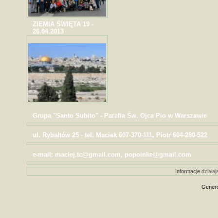
ZIEMIA ŚWIĘTA 19 -
26.04.2013
Grupa "Santo Subito" - Parafia Św. Ojca Pio w Warszawie
ul. Rybałtów 25 - tel. Maciek 607-370-111, Piotr 604-280-522
e-mail: maciej.tc@gmail.com, popoinke@gmail.com
Informacje
działaj
Genero