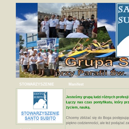
STOWARZYSZENIE
Manifest
Jesteśmy grupą ludzi różnych profesji
Łączy nas czas pontyfikatu, który p
życiem, nauką.
Chcemy zbliżać się do Boga postępuj
piękno codzienności, ale też podążać za