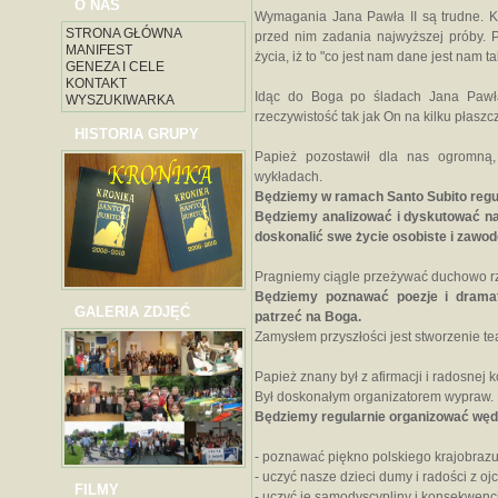
O NAS
Wymagania Jana Pawła II są trudne. 
STRONA GŁÓWNA
przed nim zadania najwyższej próby. 
MANIFEST
życia, iż to "co jest nam dane jest nam t
GENEZA I CELE
KONTAKT
Idąc do Boga po śladach Jana Pawła 
WYSZUKIWARKA
rzeczywistość tak jak On na kilku płasz
HISTORIA GRUPY
Papież pozostawił dla nas ogromną,
wykładach.
Będziemy w ramach Santo Subito regula
Będziemy analizować i dyskutować na 
doskonalić swe życie osobiste i zawo
Pragniemy ciągle przeżywać duchowo rz
Będziemy poznawać poezje i drama
GALERIA ZDJĘĆ
patrzeć na Boga.
Zamysłem przyszłości jest stworzenie tea
Papież znany był z afirmacji i radosnej k
Był doskonałym organizatorem wypraw.
Będziemy regularnie organizować wędr
- poznawać piękno polskiego krajobrazu
- uczyć nasze dzieci dumy i radości z ojc
FILMY
- uczyć je samodyscypliny i konsekwen