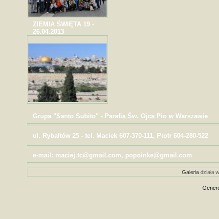
ZIEMIA ŚWIĘTA 19 -
26.04.2013
Grupa "Santo Subito" - Parafia Św. Ojca Pio w Warszawie
ul. Rybałtów 25 - tel. Maciek 607-370-111, Piotr 604-280-522
e-mail: maciej.tc@gmail.com, popoinke@gmail.com
Galeria
działa w
Genero