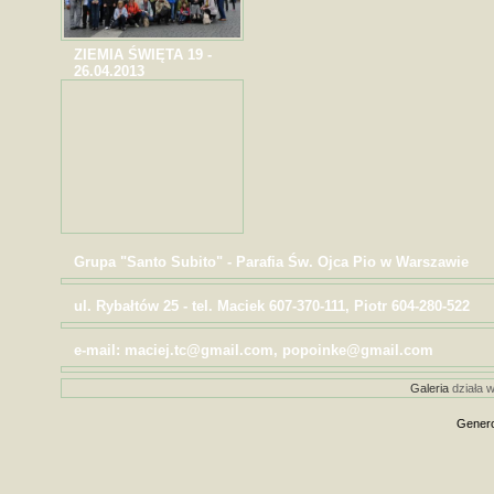
ZIEMIA ŚWIĘTA 19 -
26.04.2013
Grupa "Santo Subito" - Parafia Św. Ojca Pio w Warszawie
ul. Rybałtów 25 - tel. Maciek 607-370-111, Piotr 604-280-522
e-mail: maciej.tc@gmail.com, popoinke@gmail.com
Galeria
działa w
Genero