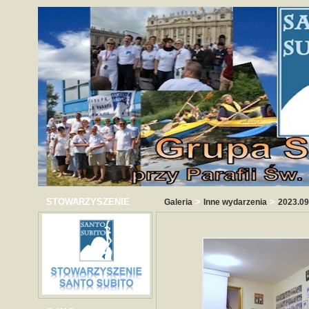
STOWARZYSZENIE
>
>
Galeria
Inne wydarzenia
2023.09