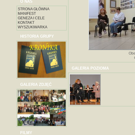
O NAS
STRONA GŁÓWNA
MANIFEST
GENEZA I CELE
KONTAKT
WYSZUKIWARKA
HISTORIA GRUPY
Obe
GALERIA POZIOMA
GALERIA ZDJĘĆ
FILMY