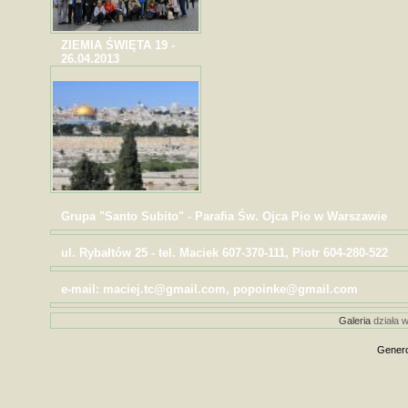
ZIEMIA ŚWIĘTA 19 -
26.04.2013
Grupa "Santo Subito" - Parafia Św. Ojca Pio w Warszawie
ul. Rybałtów 25 - tel. Maciek 607-370-111, Piotr 604-280-522
e-mail: maciej.tc@gmail.com, popoinke@gmail.com
Galeria
działa w
Genero