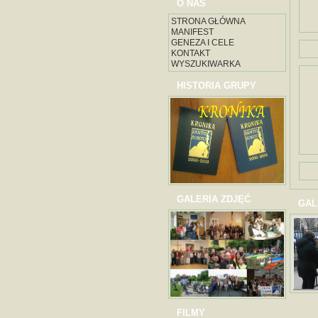
O NAS
STRONA GŁÓWNA
MANIFEST
GENEZA I CELE
KONTAKT
WYSZUKIWARKA
HISTORIA GRUPY
GALERIA ZDJĘĆ
GAL
FILMY