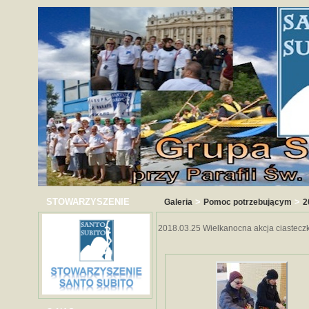
STOWARZYSZENIE
>
>
Galeria
Pomoc potrzebującym
2
2018.03.25 Wielkanocna akcja ciastec