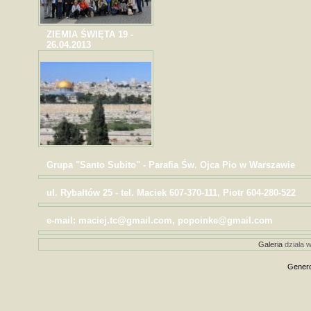
ZIEMIA ŚWIĘTA 19 -
26.04.2013
Grupa "Santo Subito" - Parafia Św. Ojca Pio w Warszawie
ul. Rybałtów 25 - tel. Maciek 607-370-111, Piotr 604-280-522
e-mail: maciej.tc@gmail.com, popoinke@gmail.com
Galeria
działa w
Genero