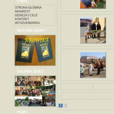
O NAS
STRONA GŁÓWNA
MANIFEST
GENEZA I CELE
KONTAKT
WYSZUKIWARKA
HISTORIA GRUPY
GALERIA ZDJĘĆ
1
2
FILMY