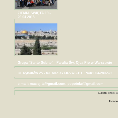
ZIEMIA ŚWIĘTA 19 -
26.04.2013
Grupa "Santo Subito" - Parafia Św. Ojca Pio w Warszawie
ul. Rybałtów 25 - tel. Maciek 607-370-111, Piotr 604-280-522
e-mail: maciej.tc@gmail.com, popoinke@gmail.com
Galeria
działa w
Genero