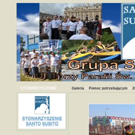
STOWARZYSZENIE
>
>
Galeria
Pomoc potrzebującym
2