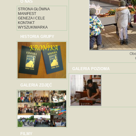
O NAS
STRONA GŁÓWNA
MANIFEST
GENEZA I CELE
KONTAKT
WYSZUKIWARKA
HISTORIA GRUPY
Obe
GALERIA POZIOMA
GALERIA ZDJĘĆ
FILMY