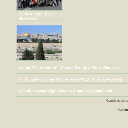
ZIEMIA ŚWIĘTA 19 -
26.04.2013
Grupa "Santo Subito" - Parafia Św. Ojca Pio w Warszawie
ul. Rybałtów 25 - tel. Maciek 607-370-111, Piotr 604-280-522
e-mail: maciej.tc@gmail.com, popoinke@gmail.com
Galeria
działa w
Genero