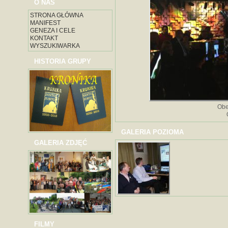
O NAS
STRONA GŁÓWNA
MANIFEST
GENEZA I CELE
KONTAKT
WYSZUKIWARKA
HISTORIA GRUPY
Obe
GALERIA POZIOMA
GALERIA ZDJĘĆ
FILMY