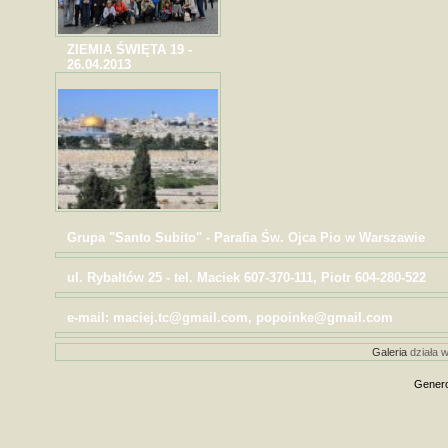
ZIEMIA ŚWIĘTA 19 -
26.04.2013
Grupa "Santo Subito" - Parafia Św. Ojca Pio w Warszawie
ul. Rybałtów 25 - tel. Maciek 607-370-111, Piotr 604-280-522
e-mail: maciej.tc@gmail.com, popoinke@gmail.com
Galeria
działa w
Genero