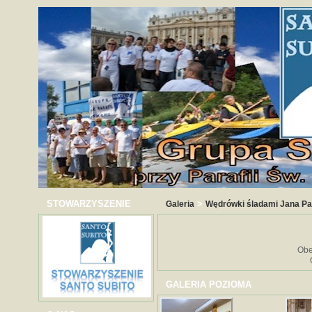
STOWARZYSZENIE
>
Galeria
Wędrówki śladami Jana Paw
Obe
GALERIA POZIOMA