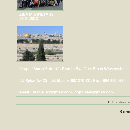
ZIEMIA ŚWIĘTA 19 -
26.04.2013
Grupa "Santo Subito" - Parafia Św. Ojca Pio w Warszawie
ul. Rybałtów 25 - tel. Maciek 607-370-111, Piotr 604-280-522
e-mail: maciej.tc@gmail.com, popoinke@gmail.com
Galeria
działa w
Genero