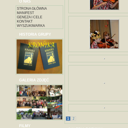
O NAS
STRONA GŁÓWNA
MANIFEST
GENEZA I CELE
KONTAKT
WYSZUKIWARKA
HISTORIA GRUPY
GALERIA ZDJĘĆ
1
2
FILMY