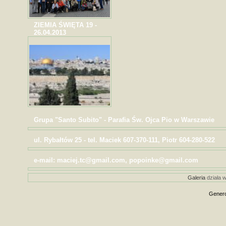
ZIEMIA ŚWIĘTA 19 -
26.04.2013
Grupa "Santo Subito" - Parafia Św. Ojca Pio w Warszawie
ul. Rybałtów 25 - tel. Maciek 607-370-111, Piotr 604-280-522
e-mail: maciej.tc@gmail.com, popoinke@gmail.com
Galeria
działa w
Genero