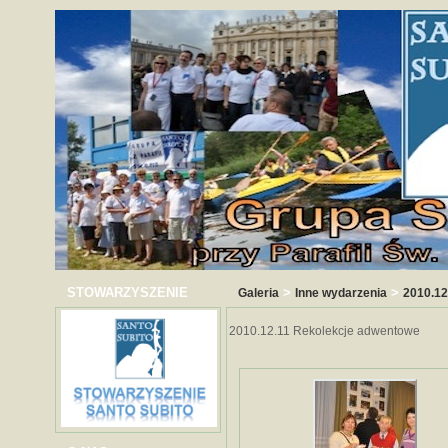
STOWARZYSZENIE
>
>
Galeria
Inne wydarzenia
2010.12
2010.12.11 Rekolekcje adwentowe