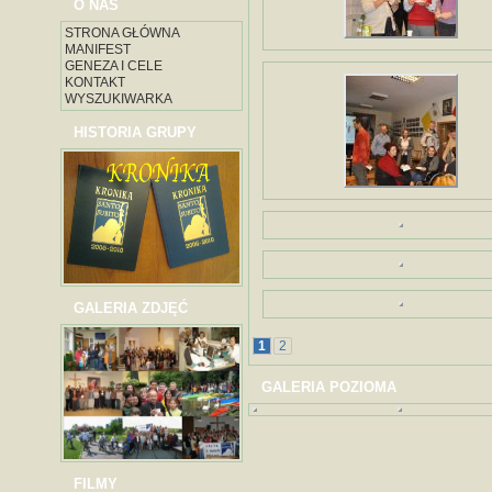
O NAS
STRONA GŁÓWNA
MANIFEST
GENEZA I CELE
KONTAKT
WYSZUKIWARKA
HISTORIA GRUPY
GALERIA ZDJĘĆ
1
2
GALERIA POZIOMA
FILMY