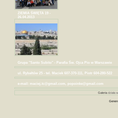
ZIEMIA ŚWIĘTA 19 -
26.04.2013
Grupa "Santo Subito" - Parafia Św. Ojca Pio w Warszawie
ul. Rybałtów 25 - tel. Maciek 607-370-111, Piotr 604-280-522
e-mail: maciej.tc@gmail.com, popoinke@gmail.com
Galeria
działa w
Genero