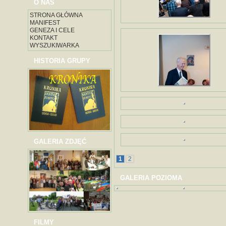
O NAS
STRONA GŁÓWNA
MANIFEST
GENEZA I CELE
KONTAKT
WYSZUKIWARKA
HISTORIA GRUPY
GALERIA ZDJĘĆ
1
2
GALERIA POZIOMA
FILMY