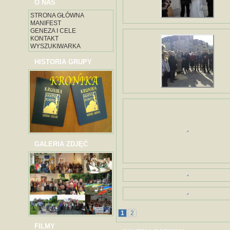
O NAS
STRONA GŁÓWNA
MANIFEST
GENEZA I CELE
KONTAKT
WYSZUKIWARKA
HISTORIA GRUPY
GALERIA ZDJĘĆ
1
2
FILMY