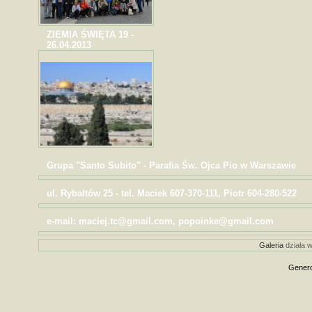
ZIEMIA ŚWIĘTA 19 -
26.04.2013
Grupa "Santo Subito" - Parafia Św. Ojca Pio w Warszawie
ul. Rybałtów 25 - tel. Maciek 607-370-111, Piotr 604-280-522
e-mail: maciej.tc@gmail.com, popoinke@gmail.com
Galeria
działa w
Genero