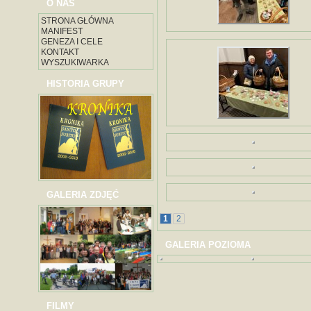
O NAS
STRONA GŁÓWNA
MANIFEST
GENEZA I CELE
KONTAKT
WYSZUKIWARKA
HISTORIA GRUPY
GALERIA ZDJĘĆ
1
2
GALERIA POZIOMA
FILMY