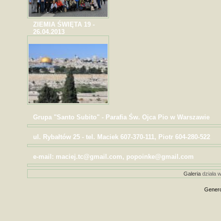
ZIEMIA ŚWIĘTA 19 -
26.04.2013
Grupa "Santo Subito" - Parafia Św. Ojca Pio w Warszawie
ul. Rybałtów 25 - tel. Maciek 607-370-111, Piotr 604-280-522
e-mail: maciej.tc@gmail.com, popoinke@gmail.com
Galeria
działa w
Genero