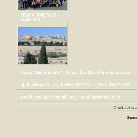
ZIEMIA ŚWIĘTA 19 -
26.04.2013
Grupa "Santo Subito" - Parafia Św. Ojca Pio w Warszawie
ul. Rybałtów 25 - tel. Maciek 607-370-111, Piotr 604-280-522
e-mail: maciej.tc@gmail.com, popoinke@gmail.com
Galeria
działa w
Genero