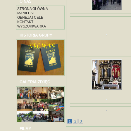
O NAS
STRONA GŁÓWNA
MANIFEST
GENEZA I CELE
KONTAKT
WYSZUKIWARKA
HISTORIA GRUPY
GALERIA ZDJĘĆ
1
2
3
FILMY