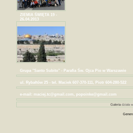
ZIEMIA ŚWIĘTA 19 -
26.04.2013
Grupa "Santo Subito" - Parafia Św. Ojca Pio w Warszawie
ul. Rybałtów 25 - tel. Maciek 607-370-111, Piotr 604-280-522
e-mail: maciej.tc@gmail.com, popoinke@gmail.com
Galeria
działa w
Genero