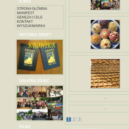
O NAS
STRONA GŁÓWNA
MANIFEST
GENEZA I CELE
KONTAKT
WYSZUKIWARKA
HISTORIA GRUPY
GALERIA ZDJĘĆ
1
2
3
FILMY