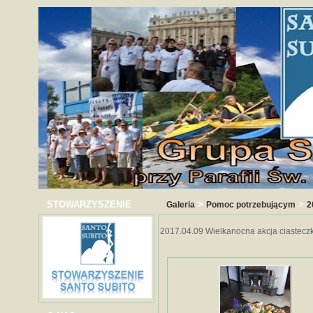
STOWARZYSZENIE
>
>
Galeria
Pomoc potrzebującym
2
2017.04.09 Wielkanocna akcja ciastec