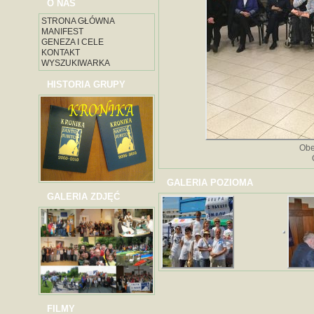
O NAS
STRONA GŁÓWNA
MANIFEST
GENEZA I CELE
KONTAKT
WYSZUKIWARKA
HISTORIA GRUPY
Obe
GALERIA POZIOMA
GALERIA ZDJĘĆ
FILMY