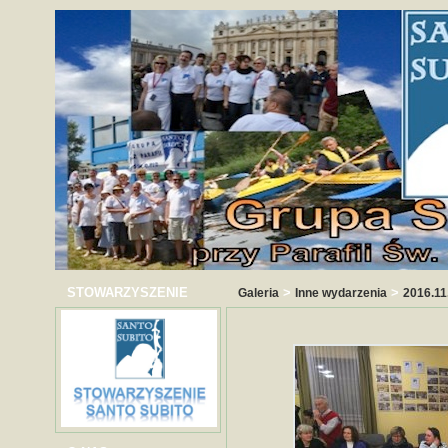
STOWARZYSZENIE
>
>
Galeria
Inne wydarzenia
2016.11