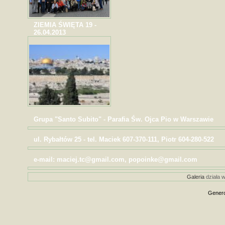
ZIEMIA ŚWIĘTA 19 -
26.04.2013
Grupa "Santo Subito" - Parafia Św. Ojca Pio w Warszawie
ul. Rybałtów 25 - tel. Maciek 607-370-111, Piotr 604-280-522
e-mail: maciej.tc@gmail.com, popoinke@gmail.com
Galeria
działa w
Genero