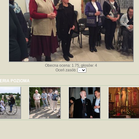
Obecna ocena: 1.75, głosów: 4
Oceń zasób:
ERIA POZIOMA