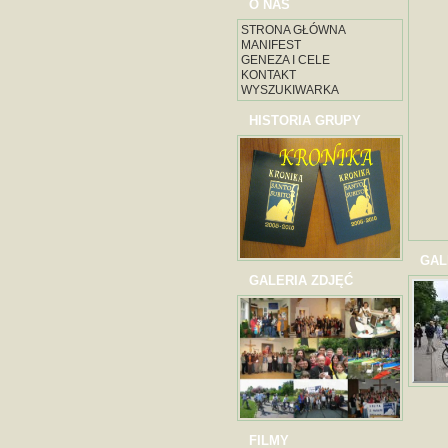
O NAS
STRONA GŁÓWNA
MANIFEST
GENEZA I CELE
KONTAKT
WYSZUKIWARKA
HISTORIA GRUPY
GAL
GALERIA ZDJĘĆ
FILMY