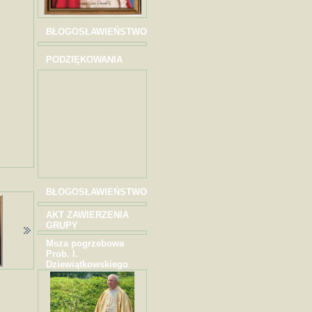
BŁOGOSŁAWIEŃSTWO
PODZIĘKOWANIA
BŁOGOSŁAWIEŃSTWO
AKT ZAWIERZENIA
GRUPY
Msza pogrzebowa
Prob. I.
Dziewiątkowskiego