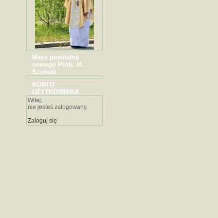
Msza powitalna
nowego Prob. M.
Szymali
KONTO
UŻYTKOWNIKA
Witaj,
nie jesteś zalogowany.
Zaloguj się