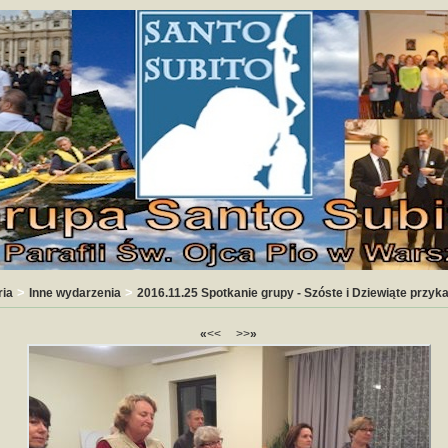
>
>
ria
Inne wydarzenia
2016.11.25 Spotkanie grupy - Szóste i Dziewiąte przyk
«
<<
>>
»