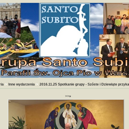
>
>
ria
Inne wydarzenia
2016.11.25 Spotkanie grupy - Szóste i Dziewiąte przyk
>>
»