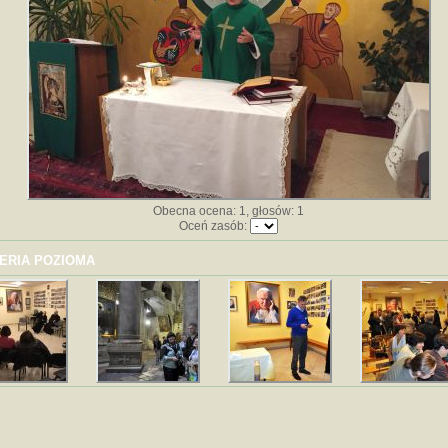
Obecna ocena: 1, głosów: 1
Oceń zasób:
ERIA POZIOMA