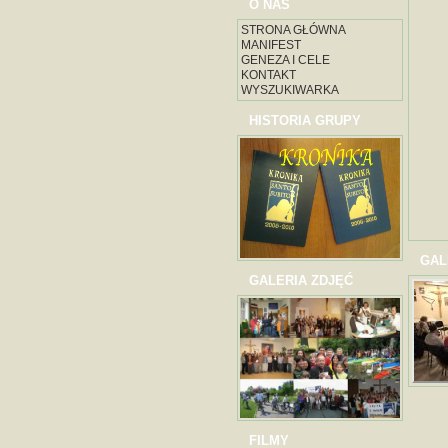
O NAS
STRONA GŁÓWNA
MANIFEST
GENEZA I CELE
KONTAKT
WYSZUKIWARKA
HISTORIA GRUPY
GAL
GALERIA ZDJĘĆ
FILMY