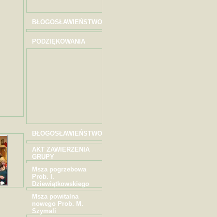
BŁOGOSŁAWIEŃSTWO
PODZIĘKOWANIA
BŁOGOSŁAWIEŃSTWO
AKT ZAWIERZENIA
GRUPY
Msza pogrzebowa
Prob. I.
Dziewiątkowskiego
Msza powitalna
nowego Prob. M.
Szymali