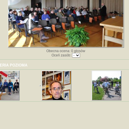
Obecna ocena: 0 głosów
Oceń zasób:
ERIA POZIOMA