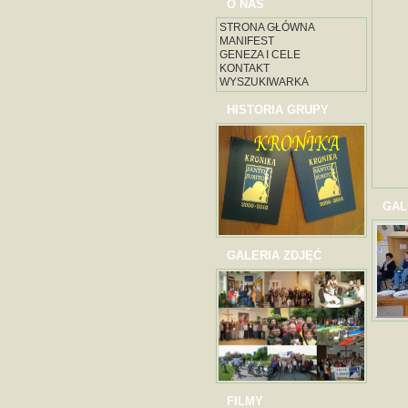
O NAS
STRONA GŁÓWNA
MANIFEST
GENEZA I CELE
KONTAKT
WYSZUKIWARKA
HISTORIA GRUPY
GAL
GALERIA ZDJĘĆ
FILMY