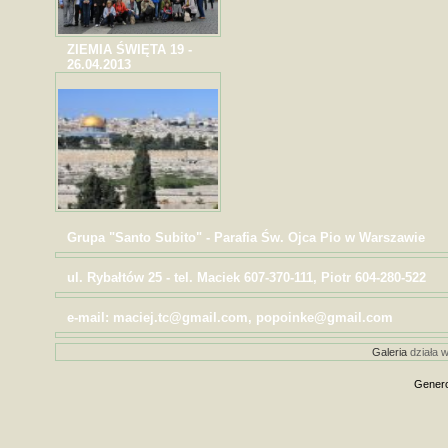
ZIEMIA ŚWIĘTA 19 -
26.04.2013
Grupa "Santo Subito" - Parafia Św. Ojca Pio w Warszawie
ul. Rybałtów 25 - tel. Maciek 607-370-111, Piotr 604-280-522
e-mail: maciej.tc@gmail.com, popoinke@gmail.com
Galeria
działa w
Genero