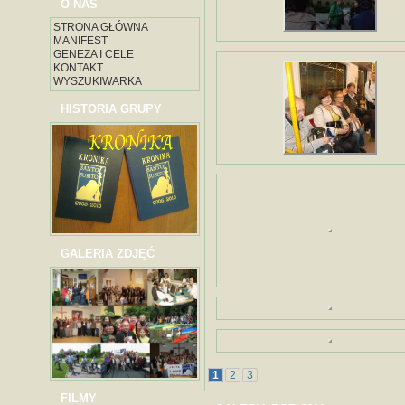
O NAS
STRONA GŁÓWNA
MANIFEST
GENEZA I CELE
KONTAKT
WYSZUKIWARKA
HISTORIA GRUPY
GALERIA ZDJĘĆ
1
2
3
FILMY