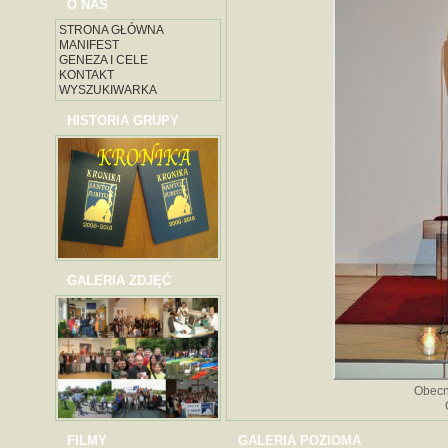
O NAS
STRONA GŁÓWNA
MANIFEST
GENEZA I CELE
KONTAKT
WYSZUKIWARKA
HISTORIA GRUPY
GALERIA ZDJĘĆ
Obecn
FILMY
GALERIA POZIOMA