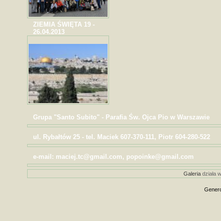
ZIEMIA ŚWIĘTA 19 -
26.04.2013
Grupa "Santo Subito" - Parafia Św. Ojca Pio w Warszawie
ul. Rybałtów 25 - tel. Maciek 607-370-111, Piotr 604-280-522
e-mail: maciej.tc@gmail.com, popoinke@gmail.com
Galeria
działa w
Genero