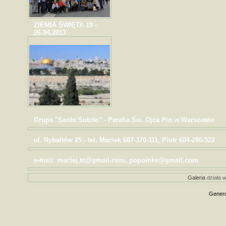
ZIEMIA ŚWIĘTA 19 -
26.04.2013
Grupa "Santo Subito" - Parafia Św. Ojca Pio w Warszawie
ul. Rybałtów 25 - tel. Maciek 607-370-111, Piotr 604-280-522
e-mail: maciej.tc@gmail.com, popoinke@gmail.com
Galeria
działa w
Genero