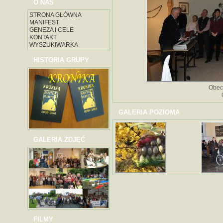
O NAS
STRONA GŁÓWNA
MANIFEST
GENEZA I CELE
KONTAKT
WYSZUKIWARKA
HISTORIA GRUPY
Obec
GALERIA POZIOMA
GALERIA ZDJĘĆ
FILMY