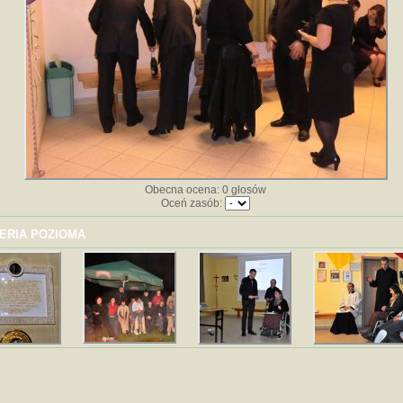
Obecna ocena: 0 głosów
Oceń zasób:
ERIA POZIOMA