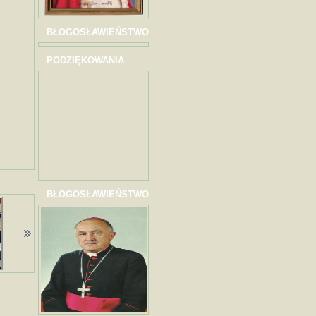
BŁOGOSŁAWIEŃSTWO
PODZIĘKOWANIA
BŁOGOSŁAWIEŃSTWO