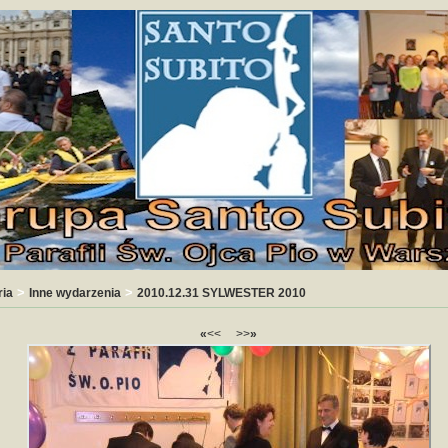
>
>
ria
Inne wydarzenia
2010.12.31 SYLWESTER 2010
«
<<
>>
»