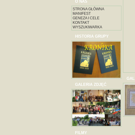
O NAS
STRONA GŁÓWNA
MANIFEST
GENEZA I CELE
KONTAKT
WYSZUKIWARKA
HISTORIA GRUPY
GAL
GALERIA ZDJĘĆ
FILMY