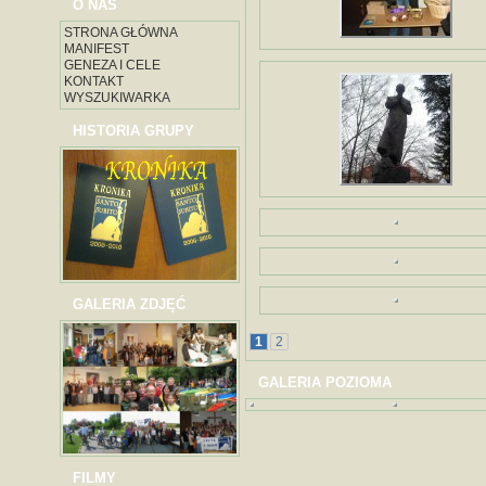
O NAS
STRONA GŁÓWNA
MANIFEST
GENEZA I CELE
KONTAKT
WYSZUKIWARKA
HISTORIA GRUPY
GALERIA ZDJĘĆ
1
2
GALERIA POZIOMA
FILMY