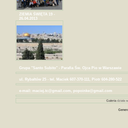
ZIEMIA ŚWIĘTA 19 -
26.04.2013
Grupa "Santo Subito" - Parafia Św. Ojca Pio w Warszawie
ul. Rybałtów 25 - tel. Maciek 607-370-111, Piotr 604-280-522
e-mail: maciej.tc@gmail.com, popoinke@gmail.com
Galeria
działa w
Genero