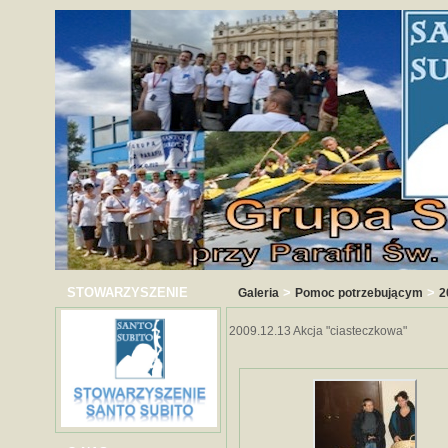
STOWARZYSZENIE
>
>
Galeria
Pomoc potrzebującym
2
2009.12.13 Akcja "ciasteczkowa"