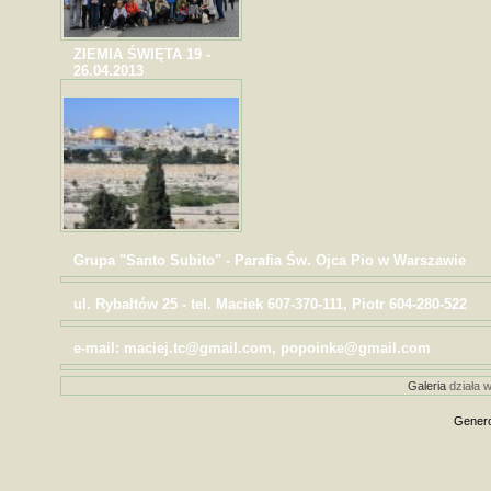
ZIEMIA ŚWIĘTA 19 -
26.04.2013
Grupa "Santo Subito" - Parafia Św. Ojca Pio w Warszawie
ul. Rybałtów 25 - tel. Maciek 607-370-111, Piotr 604-280-522
e-mail: maciej.tc@gmail.com, popoinke@gmail.com
Galeria
działa w
Genero