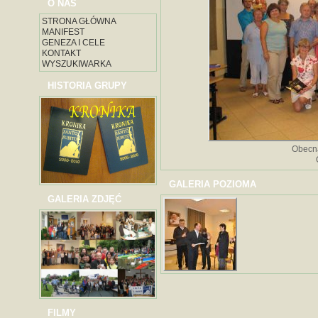
O NAS
STRONA GŁÓWNA
MANIFEST
GENEZA I CELE
KONTAKT
WYSZUKIWARKA
HISTORIA GRUPY
Obecna
GALERIA POZIOMA
GALERIA ZDJĘĆ
FILMY