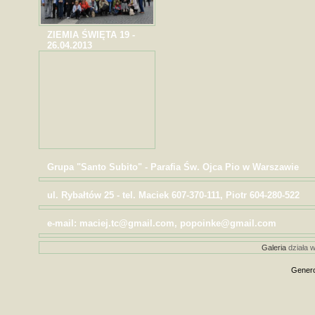
ZIEMIA ŚWIĘTA 19 -
26.04.2013
Grupa "Santo Subito" - Parafia Św. Ojca Pio w Warszawie
ul. Rybałtów 25 - tel. Maciek 607-370-111, Piotr 604-280-522
e-mail: maciej.tc@gmail.com, popoinke@gmail.com
Galeria
działa w
Genero