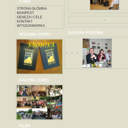
O NAS
STRONA GŁÓWNA
MANIFEST
GENEZA I CELE
KONTAKT
WYSZUKIWARKA
GALERIA POZIOMA
HISTORIA GRUPY
GALERIA ZDJĘĆ
FILMY