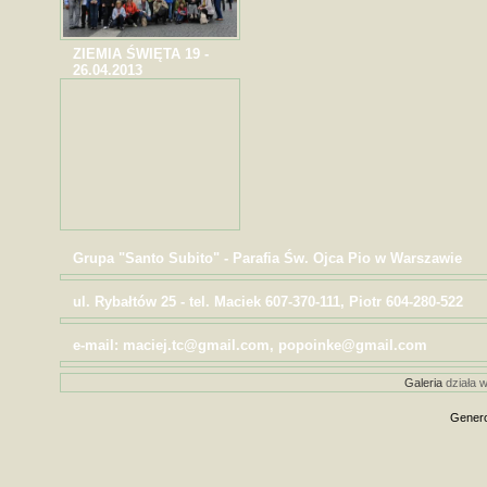
ZIEMIA ŚWIĘTA 19 -
26.04.2013
Grupa "Santo Subito" - Parafia Św. Ojca Pio w Warszawie
ul. Rybałtów 25 - tel. Maciek 607-370-111, Piotr 604-280-522
e-mail: maciej.tc@gmail.com, popoinke@gmail.com
Galeria
działa w
Genero