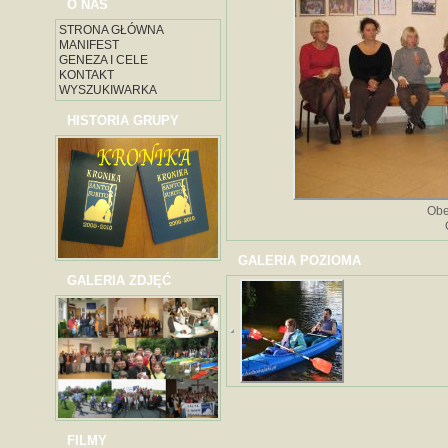
O NAS
STRONA GŁÓWNA
MANIFEST
GENEZA I CELE
KONTAKT
WYSZUKIWARKA
HISTORIA GRUPY
Obe
GALERIA POZIOMA
GALERIA ZDJĘĆ
FILMY