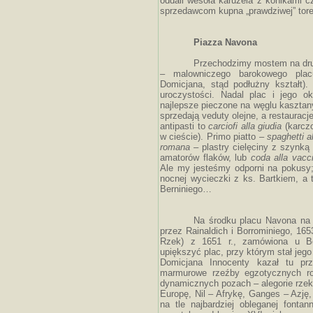
oddali wesoła karuzela z konikami 
sprzedawcom kupna „prawdziwej” toreb
Piazza Navona
Przechodzimy mostem na dru
– malowniczego barokowego plac
Domicjana, stąd podłużny kształt).
uroczystości. Nadal plac i jego o
najlepsze pieczone na węglu kasztany
sprzedają veduty olejne, a restaurac
antipasti to
carciofi
alla giudia
(karczo
w cieście). Primo piatto –
spaghetti a
romana
– plastry cielęciny z szynką
amatorów flaków, lub
coda alla vacc
Ale my jesteśmy odporni na pokusy;
nocnej wycieczki z ks. Bartkiem, a
Berniniego…
Na środku placu Navona na 
przez Rainaldich i Borrominiego, 165
Rzek) z 1651 r., zamówiona u Be
upiększyć plac, przy którym stał jeg
Domicjana Innocenty kazał tu prz
marmurowe rzeźby egzotycznych ro
dynamicznych pozach – alegorie rzek
Europę, Nil – Afrykę, Ganges – Azję
na tle najbardziej obleganej font