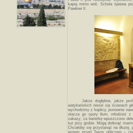
kapią mimo woli. Schola śpiewa pio
Pawłowi II.
Jakże dogłębne, jakże pro
watykańskich niesie się ścianach gł
wychodzimy z kaplicy, ponownie naw
otacza go spory tłum, młodzież z j
zakazy; za barierkę wpuszczono dele
tuż przy grobie. Mogą dotknąć marmu
Chciałoby się przystanąć na dłużej, p
jestem przed Twym obliczem – ci