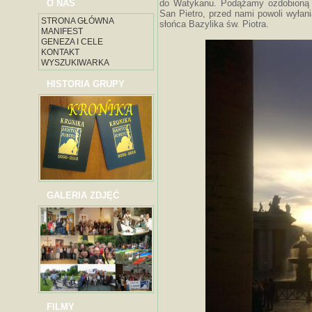
O NAS
do Watykanu. Podążamy ozdobioną p
San Pietro, przed nami powoli wyłan
STRONA GŁÓWNA
słońca Bazylika św. Piotra.
MANIFEST
GENEZA I CELE
KONTAKT
WYSZUKIWARKA
HISTORIA GRUPY
GALERIA ZDJĘĆ
FILMY