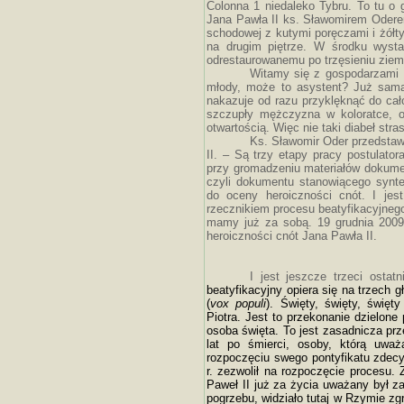
Colonna 1 niedaleko Tybru. To tu o
Jana Pawła II ks. Sławomirem Odere
schodowej z kutymi poręczami i żółty
na drugim piętrze. W środku wysta
odrestaurowanemu po trzęsieniu ziemi
Witamy się z gospodarzami I
młody, może to asystent? Już sama
nakazuje od razu przyklęknąć do cał
szczupły mężczyzna w koloratce, 
otwartością. Więc nie taki diabeł str
Ks. Sławomir Oder przedstaw
II. – Są trzy etapy pracy postulato
przy gromadzeniu materiałów dokume
czyli dokumentu stanowiącego synte
do oceny heroiczności cnót. I jest
rzecznikiem procesu beatyfikacyjneg
mamy już za sobą. 19 grudnia 2009 
heroiczności cnót Jana Pawła II.
I jest jeszcze trzeci ostat
beatyfikacyjny opiera się na trzech 
(
vox populi
). Święty, święty, świę
Piotra. Jest to przekonanie dzielone
osoba święta. To jest zasadnicza pr
lat po śmierci, osoby, którą uwa
rozpoczęciu swego pontyfikatu zdecy
r. zezwolił na rozpoczęcie procesu.
Paweł II już za życia uważany był z
pogrzebu, widziało tutaj w Rzymie zgr