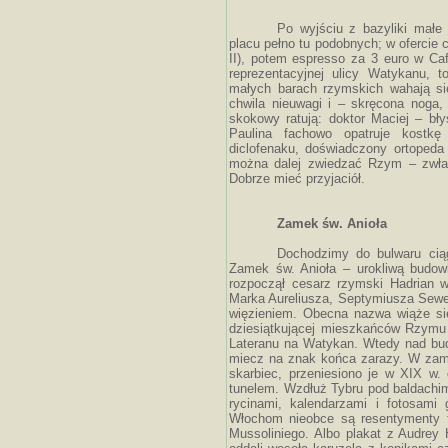
Po wyjściu z bazyliki małe
placu pełno tu podobnych; w ofercie 
II), potem espresso za 3 euro w Caf
reprezentacyjnej ulicy Watykanu, 
małych barach rzymskich wahają się 
chwila nieuwagi i – skręcona nog
skokowy ratują: doktor Maciej – błys
Paulina fachowo opatruje kostkę
diclofenaku, doświadczony ortopeda
można dalej zwiedzać Rzym – zwłas
Dobrze mieć przyjaciół.
Zamek św. Anioła
Dochodzimy do bulwaru cią
Zamek św. Anioła – urokliwą budo
rozpoczął cesarz rzymski Hadrian 
Marka Aureliusza, Septymiusza Sewer
więzieniem. Obecna nazwa wiąże się
dziesiątkującej mieszkańców Rzymu p
Lateranu na Watykan. Wtedy nad budo
miecz na znak końca zarazy. W zamku
skarbiec, przeniesiono je w XIX w
tunelem. Wzdłuż Tybru pod baldachim
rycinami, kalendarzami i fotosami
Włochom nieobce są resentymenty f
Mussoliniego. Albo plakat z Audrey 