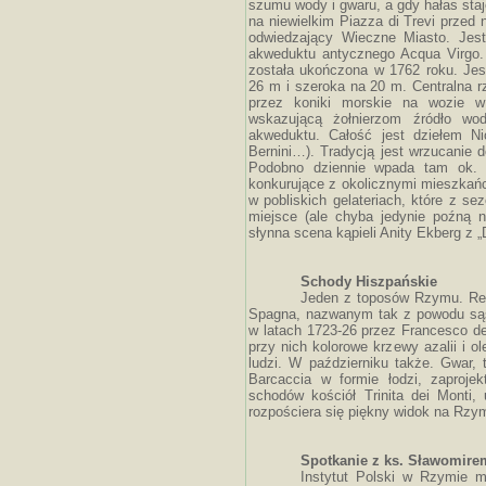
szumu wody i gwaru, a gdy hałas sta
na niewielkim Piazza di Trevi przed
odwiedzający Wieczne Miasto. Jest
akweduktu antycznego Acqua Virgo. 
została ukończona w 1762 roku. Je
26 m i szeroka na 20 m. Centralna rz
przez koniki morskie na wozie w 
wskazującą żołnierzom źródło wo
akweduktu. Całość jest dziełem Ni
Bernini…). Tradycją jest wrzucanie 
Podobno dziennie wpada tam ok. 5
konkurujące z okolicznymi mieszkań
w pobliskich gelateriach, które z 
miejsce (ale chyba jedynie poźną 
słynna scena kąpieli Anity Ekberg z „
Schody Hiszpańskie
Jeden z toposów Rzymu. Rep
Spagna, nazwanym tak z powodu są
w latach 1723-26 przez Francesco de
przy nich kolorowe krzewy azalii i 
ludzi. W październiku także. Gwar, 
Barcaccia w formie łodzi, zaproje
schodów kościół Trinita dei Monti, 
rozpościera się piękny widok na Rzy
Spotkanie z ks. Sławomir
Instytut Polski w Rzymie m