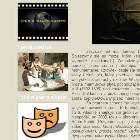
DO SŁUCHANIA
Jeszcze nie ma tłumów, ko
Spieszymy się na mszę, którą ksi
wymyślił tę godzinę?;). Wchodzimy 
bardziej przestrzenna i dostojn
monumentalne, człowiek czuje się m
wiary i Kościoła, który przetrwał b
wszystkie zawieruchy dziejów. W gł
prosta marmurowa płyta pochodząca 
VIII (1592-1605) nad
confessio –
kry
Piotr. Baldachim z pozłacanego brą
TEATR SANTO SUBITO
został zaprojektowany przez maestro 
Za ołtarzem schodzimy wąsk
wnękach powiew historii – to tu poch
To tu właśnie znajduje się grób św.
nieopodal, od 2005 roku – skromny 
Santo Subito. Przypominają się Jeg
sobie własności, którą należałoby z
posługiwałem, proszę rozdać wedl
dyspozycje, jakie wydał Ojciec Świę