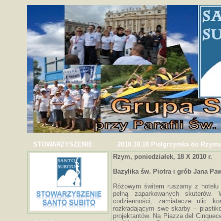
STOWARZYSZENIE
2010.10.18 Pielgrzymka do Rzymu
Rzym, poniedziałek, 18 X 2010 r.
Bazylika św. Piotra i grób Jana Paw
Różowym świtem ruszamy z hotelu A
pełną zaparkowanych skuterów.
codzienności, zamiatacze ulic ko
rozkładającym swe skarby – plastikow
projektantów. Na Piazza del Cinque