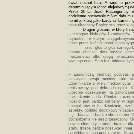
świat zjechał tutaj. A więc to prz
determinującym (choć niejedynym) de
Przez 25 lat Józef Ratzinger był 
codzienne obcowanie z Nim dało mu
homilię, którą jako kardynał kamerli
nasz ukochany Papież stoi teraz w ok
Drugim głosem, w który trzeb
–
teologów, biskupów i kardynałów
.
rzymskim, w którym przygotowywan
sobie przez Kościół instytucjonalny p
Trzeci głos to głos samego 
znamy obecnie dwa rodzaje proc
męczeństwa albo drogą heroicznoś
wymaga cudu. Sam fakt oddania życi
– Zasadniczą trudność podczas pr
niezwykła presja mediów, które s
Dziennikarze z wielu mediów pytali
realizowany pod dyktando opinii.
Obecnie oczekujemy na zakończeni
stwierdzenie cudu. Chodzi o uzdrow
Kościół jest bardzo ostrożny w teg
specjalistów w tej dziedzinie, trze
aspekty, poddać dodatkowym badanio
się – badają ją bardzo skrupulatnie.
dochodzenia nie jest przesądzony. M
pewne elementy, których brakuje dla 
stało, trzeba będzie poszukać innej
beatyfikacyjnego postulator ks. Sław