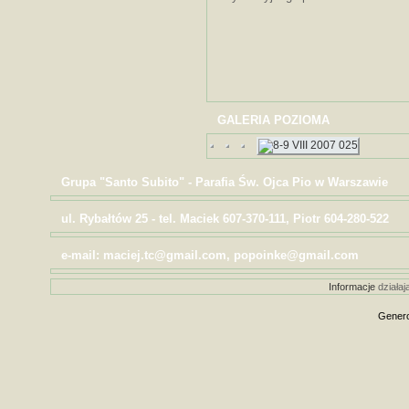
GALERIA POZIOMA
Grupa "Santo Subito" - Parafia Św. Ojca Pio w Warszawie
ul. Rybałtów 25 - tel. Maciek 607-370-111, Piotr 604-280-522
e-mail: maciej.tc@gmail.com, popoinke@gmail.com
Informacje
działaj
Genero