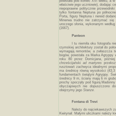
powstała pod koniec XVI wieku, a w 1
właściwie jego uczniowie), dodając c
niepoprawne politycznie przewodniki
tylko fontanna Neptuna po północnej
Porta, figury Neptuna i nereid dodan
Minerwa trudno nie zatrzymać się
uroczego słonia, wykonanym według p
(1667).
Panteon
I tu niemiła oku fotografa 
rzymskiej architektury został do po
wymagają remontów, a zwłaszcza te 
bogów, powstała za Marka Agryppy w
roku 80 przez Domicjana, późnie
chrześcijański
ad martyres
przekszt
rusztowań zachwyca idealnymi propo
ma średnicę równą wysokości (43,3
fundamentach świątyni Agryppy. Świ
średnicy 9 m, ściany mają 6 m grubo
prochy spoczęły pod figurą Madonny 
obyczajowych nie dopuszczono d
obejrzymy jego
Stanze
.
Fontana di Trevi
Należy do najciekawszych z
Kwirynał. Małymi uliczkami należy k