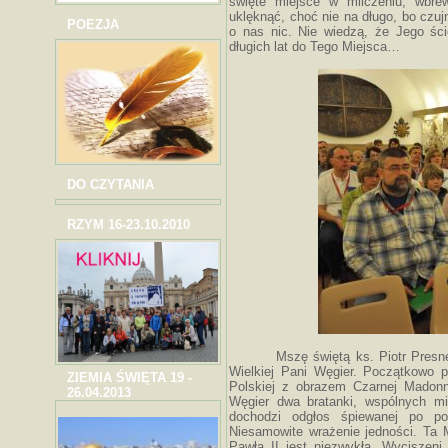
święte miejsce w milczeniu; wbr
uklęknąć, choć nie na długo, bo czu
POEZJA
o nas nic. Nie wiedzą, że Jego ści
długich lat do Tego Miejsca…
DO CZYTANIA
RZYM 16-23.10.2010
Mszę świętą ks. Piotr Presne
Wielkiej Pani Węgier. Początkowo
ZIEMIA ŚWIĘTA 19 -
Polskiej z obrazem Czarnej Madonny
26.04.2013
Węgier dwa bratanki, wspólnych mie
dochodzi odgłos śpiewanej po p
Niesamowite wrażenie jedności. Ta 
Pawła II jest niezwykła. Wyciszeni