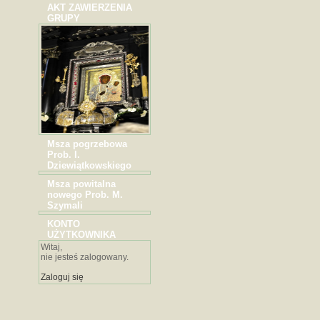
AKT ZAWIERZENIA
GRUPY
Msza pogrzebowa
Prob. I.
Dziewiątkowskiego
Msza powitalna
nowego Prob. M.
Szymali
KONTO
UŻYTKOWNIKA
Witaj,
nie jesteś zalogowany.
Zaloguj się