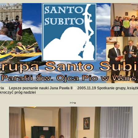
>
>
ria
Lepsze poznanie nauki Jana Pawła II
2005.11.19 Spotkanie grupy, książ
kroczyć próg nadziei
>>
»