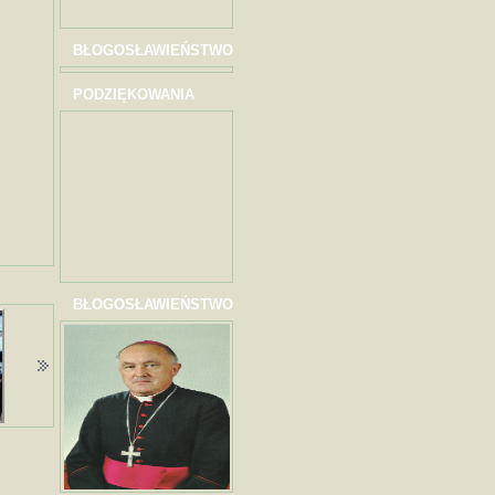
BŁOGOSŁAWIEŃSTWO
PODZIĘKOWANIA
BŁOGOSŁAWIEŃSTWO