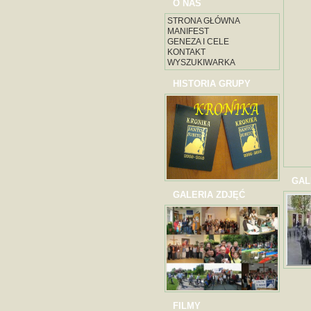
O NAS
STRONA GŁÓWNA
MANIFEST
GENEZA I CELE
KONTAKT
WYSZUKIWARKA
HISTORIA GRUPY
GAL
GALERIA ZDJĘĆ
FILMY