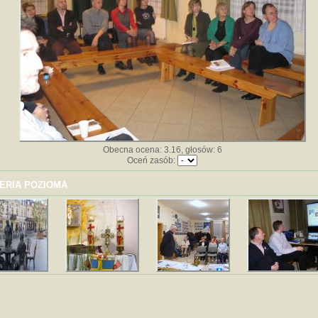
Obecna ocena: 3.16, głosów: 6
Oceń zasób:
ERIA POZIOMA