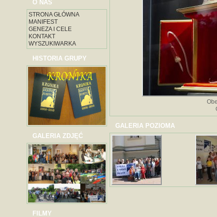
O NAS
STRONA GŁÓWNA
MANIFEST
GENEZA I CELE
KONTAKT
WYSZUKIWARKA
HISTORIA GRUPY
Obe
GALERIA POZIOMA
GALERIA ZDJĘĆ
FILMY