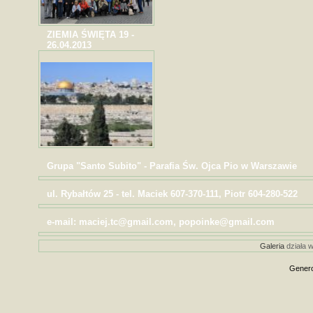
ZIEMIA ŚWIĘTA 19 -
26.04.2013
Grupa "Santo Subito" - Parafia Św. Ojca Pio w Warszawie
ul. Rybałtów 25 - tel. Maciek 607-370-111, Piotr 604-280-522
e-mail: maciej.tc@gmail.com, popoinke@gmail.com
Galeria
działa w
Genero