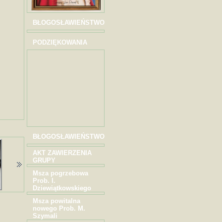
BŁOGOSŁAWIEŃSTWO
PODZIĘKOWANIA
BŁOGOSŁAWIEŃSTWO
AKT ZAWIERZENIA
GRUPY
Msza pogrzebowa
Prob. I.
Dziewiątkowskiego
Msza powitalna
nowego Prob. M.
Szymali