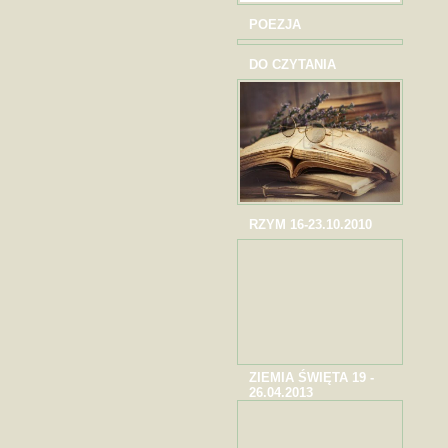
POEZJA
DO CZYTANIA
RZYM 16-23.10.2010
ZIEMIA ŚWIĘTA 19 -
26.04.2013