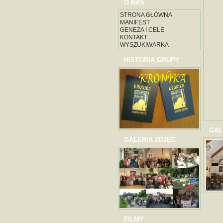
O NAS
STRONA GŁÓWNA
MANIFEST
GENEZA I CELE
KONTAKT
WYSZUKIWARKA
HISTORIA GRUPY
GAL
GALERIA ZDJĘĆ
FILMY