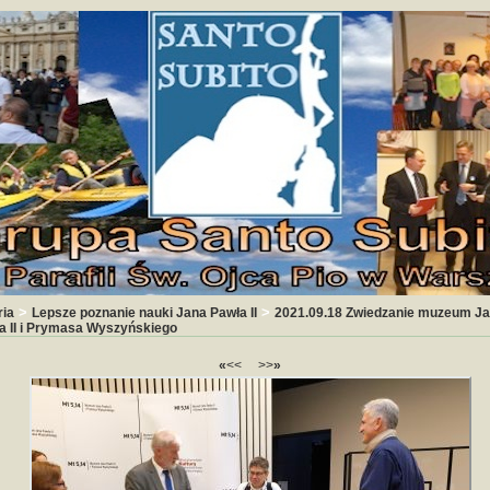
>
>
ria
Lepsze poznanie nauki Jana Pawła II
2021.09.18 Zwiedzanie muzeum J
a II i Prymasa Wyszyńskiego
«
<<
>>
»