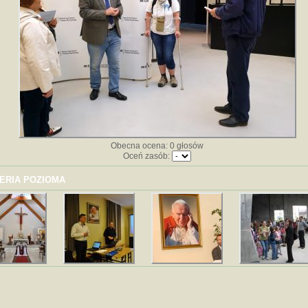
Obecna ocena: 0 głosów
Oceń zasób:
ERIA POZIOMA