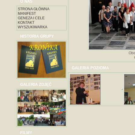
O NAS
STRONA GŁÓWNA
MANIFEST
GENEZA I CELE
KONTAKT
WYSZUKIWARKA
HISTORIA GRUPY
Obe
GALERIA POZIOMA
GALERIA ZDJĘĆ
FILMY