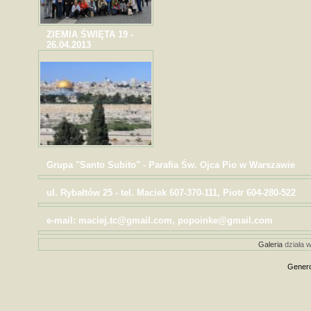
ZIEMIA ŚWIĘTA 19 -
26.04.2013
Grupa "Santo Subito" - Parafia Św. Ojca Pio w Warszawie
ul. Rybałtów 25 - tel. Maciek 607-370-111, Piotr 604-280-522
e-mail: maciej.tc@gmail.com, popoinke@gmail.com
Galeria
działa w
Genero