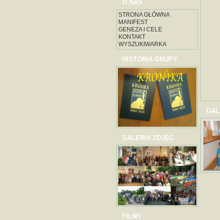
O NAS
STRONA GŁÓWNA
MANIFEST
GENEZA I CELE
KONTAKT
WYSZUKIWARKA
HISTORIA GRUPY
GAL
GALERIA ZDJĘĆ
FILMY