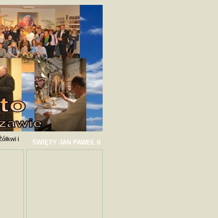
ółkwi i
ŚWIĘTY JAN PAWEŁ II