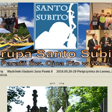
>
>
ria
Wędrówki śladami Jana Pawła II
2016.05.26-29 Pielgrzymka do Lwowa, Ż
ścia
«
<<
>>
»