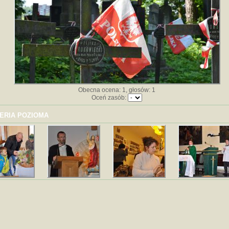
Obecna ocena: 1, głosów: 1
Oceń zasób:
ERIA POZIOMA