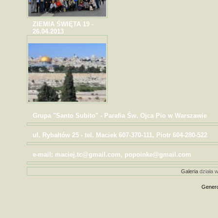
ZIEMIA ŚWIĘTA 19 -
26.04.2013
Grupa "Santo Subito" - Parafia Św. Ojca Pio w Warszawie
ul. Rybałtów 25 - tel. Maciek 607-370-111, Piotr 604-280-522
e-mail: maciej.tc@gmail.com, popoinke@gmail.com
Galeria
działa w
Genero