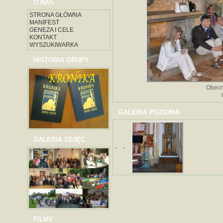
O NAS
STRONA GŁÓWNA
MANIFEST
GENEZA I CELE
KONTAKT
WYSZUKIWARKA
HISTORIA GRUPY
Obecn
GALERIA POZIOMA
GALERIA ZDJĘĆ
FILMY