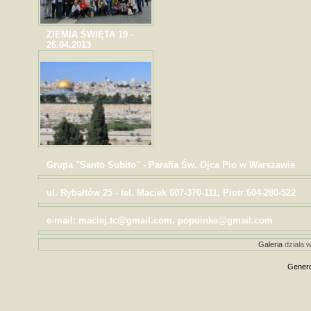
ZIEMIA ŚWIĘTA 19 -
26.04.2013
Grupa "Santo Subito" - Parafia Św. Ojca Pio w Warszawie
ul. Rybałtów 25 - tel. Maciek 607-370-111, Piotr 604-280-522
e-mail: maciej.tc@gmail.com, popoinke@gmail.com
Galeria
działa w
Genero