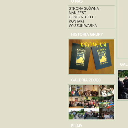
O NAS
STRONA GŁÓWNA
MANIFEST
GENEZA I CELE
KONTAKT
WYSZUKIWARKA
HISTORIA GRUPY
GAL
GALERIA ZDJĘĆ
FILMY