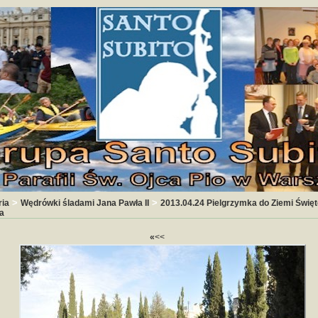
>
>
ria
Wędrówki śladami Jana Pawła II
2013.04.24 Pielgrzymka do Ziemi Święte
a
«
<<