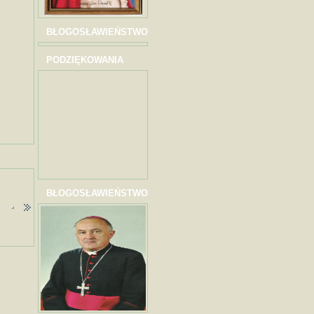
BŁOGOSŁAWIEŃSTWO
PODZIĘKOWANIA
BŁOGOSŁAWIEŃSTWO