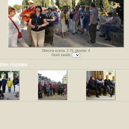
Obecna ocena: 2.75, głosów: 4
Oceń zasób:
ERIA POZIOMA