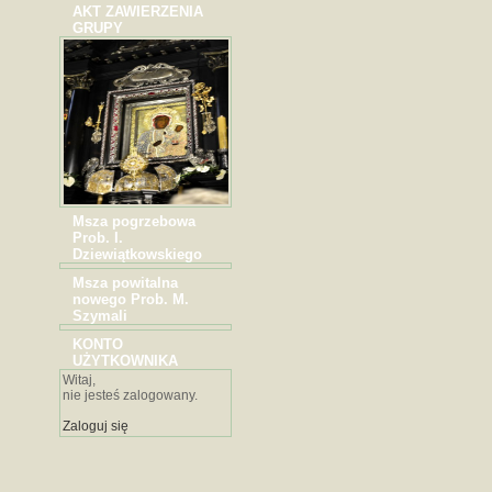
AKT ZAWIERZENIA
GRUPY
Msza pogrzebowa
Prob. I.
Dziewiątkowskiego
Msza powitalna
nowego Prob. M.
Szymali
KONTO
UŻYTKOWNIKA
Witaj,
nie jesteś zalogowany.
Zaloguj się