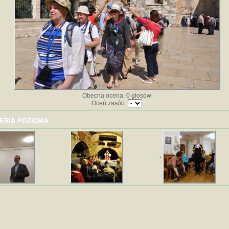
Obecna ocena: 0 głosów
Oceń zasób:
ERIA POZIOMA