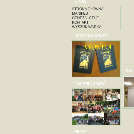
O NAS
STRONA GŁÓWNA
MANIFEST
GENEZA I CELE
KONTAKT
WYSZUKIWARKA
HISTORIA GRUPY
GAL
GALERIA ZDJĘĆ
FILMY