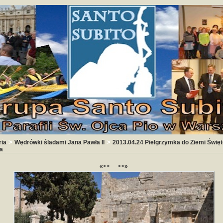
>
>
ria
Wędrówki śladami Jana Pawła II
2013.04.24 Pielgrzymka do Ziemi Święte
a
«
<<
>>
»