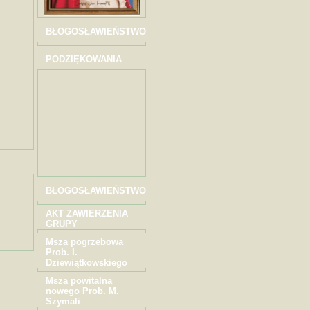
BŁOGOSŁAWIEŃSTWO
PODZIĘKOWANIA
BŁOGOSŁAWIEŃSTWO
AKT ZAWIERZENIA
GRUPY
Msza pogrzebowa
Prob. I.
Dziewiątkowskiego
Msza powitalna
nowego Prob. M.
Szymali