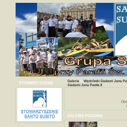
>
Galeria
Wędrówki śladami Jana Paw
STOWARZYSZENIE
śladami Jana Pawła II
Obe
GALERIA POZIOMA