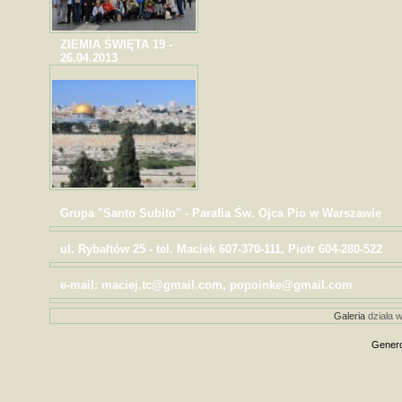
ZIEMIA ŚWIĘTA 19 -
26.04.2013
Grupa "Santo Subito" - Parafia Św. Ojca Pio w Warszawie
ul. Rybałtów 25 - tel. Maciek 607-370-111, Piotr 604-280-522
e-mail: maciej.tc@gmail.com, popoinke@gmail.com
Galeria
działa w
Genero