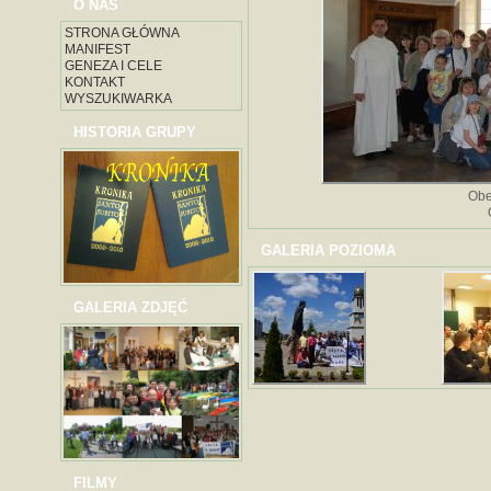
O NAS
STRONA GŁÓWNA
MANIFEST
GENEZA I CELE
KONTAKT
WYSZUKIWARKA
HISTORIA GRUPY
Obe
GALERIA POZIOMA
GALERIA ZDJĘĆ
FILMY