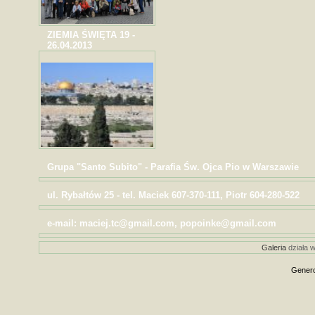
ZIEMIA ŚWIĘTA 19 -
26.04.2013
Grupa "Santo Subito" - Parafia Św. Ojca Pio w Warszawie
ul. Rybałtów 25 - tel. Maciek 607-370-111, Piotr 604-280-522
e-mail: maciej.tc@gmail.com, popoinke@gmail.com
Galeria
działa w
Genero