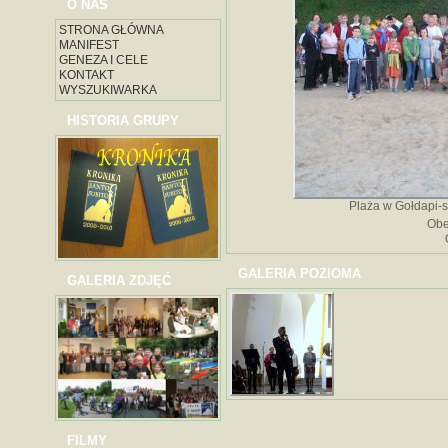
O NAS
STRONA GŁÓWNA
MANIFEST
GENEZA I CELE
KONTAKT
WYSZUKIWARKA
HISTORIA GRUPY
Plaża w Gołdapi-s
Obe
GALERIA POZIOMA
GALERIA ZDJĘĆ
FILMY