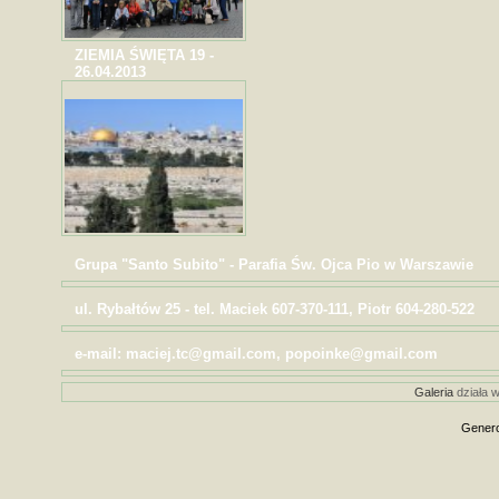
ZIEMIA ŚWIĘTA 19 -
26.04.2013
Grupa "Santo Subito" - Parafia Św. Ojca Pio w Warszawie
ul. Rybałtów 25 - tel. Maciek 607-370-111, Piotr 604-280-522
e-mail: maciej.tc@gmail.com, popoinke@gmail.com
Galeria
działa w
Genero