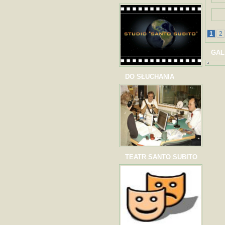
1
2
GAL
DO SŁUCHANIA
TEATR SANTO SUBITO