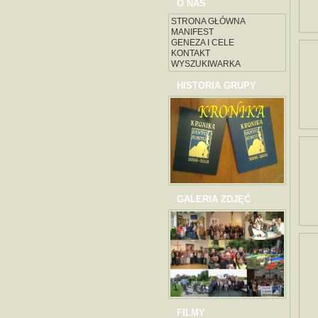
O NAS
STRONA GŁÓWNA
MANIFEST
GENEZA I CELE
KONTAKT
WYSZUKIWARKA
HISTORIA GRUPY
GALERIA ZDJĘĆ
FILMY