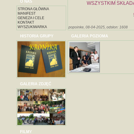
O NAS
WSZYSTKIM SKŁAD
STRONA GŁÓWNA
MANIFEST
GENEZA I CELE
KONTAKT
WYSZUKIWARKA
popoinke, 08-04-2025, odsłon: 1608
HISTORIA GRUPY
GALERIA POZIOMA
GALERIA ZDJĘĆ
FILMY