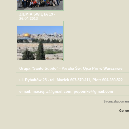
ZIEMIA ŚWIĘTA 19 -
26.04.2013
Grupa "Santo Subito" - Parafia Św. Ojca Pio w Warszawie
ul. Rybałtów 25 - tel. Maciek 607-370-111, Piotr 604-280-522
e-mail: maciej.tc@gmail.com, popoinke@gmail.com
Strona zbudowana
Genero