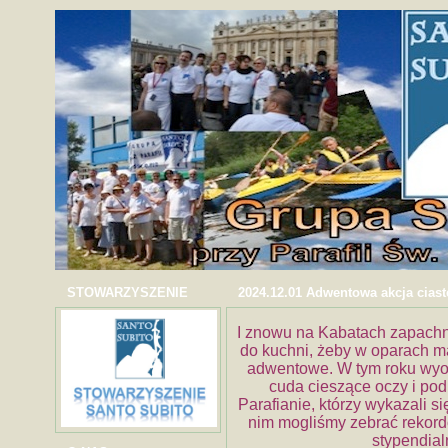
STOWARZYSZENIE
2024.12.01 Adwentowa akcja cias
I znowu na Kabatach zapachn
do kuchni, żeby w oparach mąk
adwentowe. W tym roku wyob
cuda cieszące oczy i podn
Parafianie, którzy wykazali s
nim mogliśmy zebrać reko
stypendial