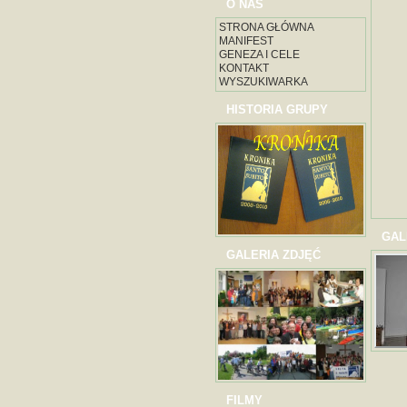
O NAS
STRONA GŁÓWNA
MANIFEST
GENEZA I CELE
KONTAKT
WYSZUKIWARKA
HISTORIA GRUPY
GAL
GALERIA ZDJĘĆ
FILMY