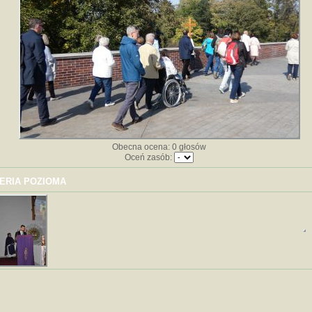
Obecna ocena: 0 głosów
Oceń zasób:
ERIA POZIOMA