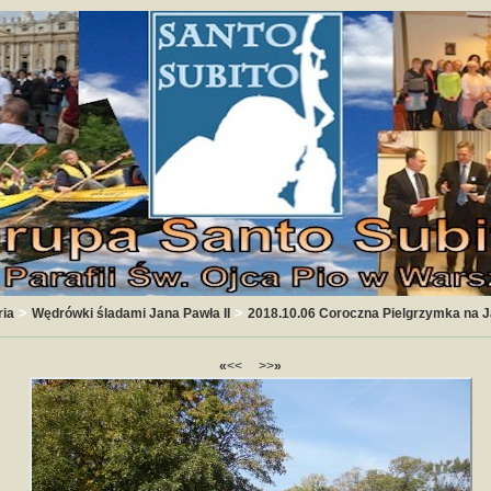
>
>
ria
Wędrówki śladami Jana Pawła II
2018.10.06 Coroczna Pielgrzymka na 
«
<<
>>
»