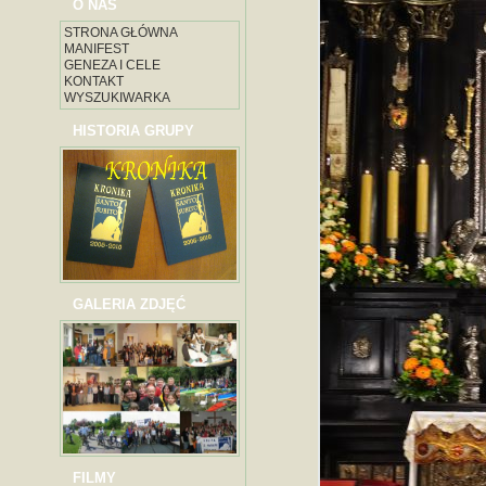
O NAS
STRONA GŁÓWNA
MANIFEST
GENEZA I CELE
KONTAKT
WYSZUKIWARKA
HISTORIA GRUPY
GALERIA ZDJĘĆ
FILMY