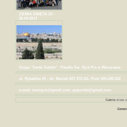
ZIEMIA ŚWIĘTA 19 -
26.04.2013
Grupa "Santo Subito" - Parafia Św. Ojca Pio w Warszawie
ul. Rybałtów 25 - tel. Maciek 607-370-111, Piotr 604-280-522
e-mail: maciej.tc@gmail.com, popoinke@gmail.com
Galeria
działa w
Genero