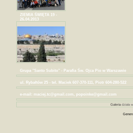
ZIEMIA ŚWIĘTA 19 -
26.04.2013
Grupa "Santo Subito" - Parafia Św. Ojca Pio w Warszawie
ul. Rybałtów 25 - tel. Maciek 607-370-111, Piotr 604-280-522
e-mail: maciej.tc@gmail.com, popoinke@gmail.com
Galeria
działa w
Genero