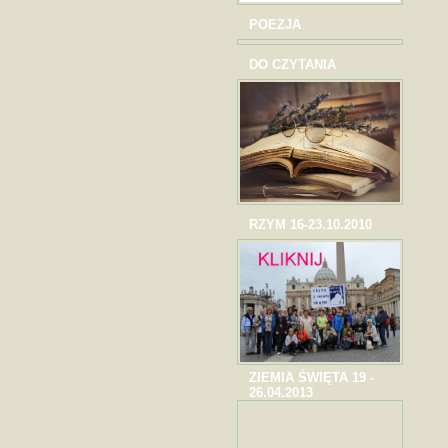
POEZJA
DO CZYTANIA
RZYM 16-23.10.2010
ZIEMIA ŚWIĘTA 19 -
26.04.2013