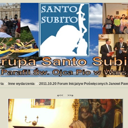
>
>
ria
Inne wydarzenia
2011.10.20 Forum Inicjatyw Poświęconych Janowi Pawł
«
<<
>>
»