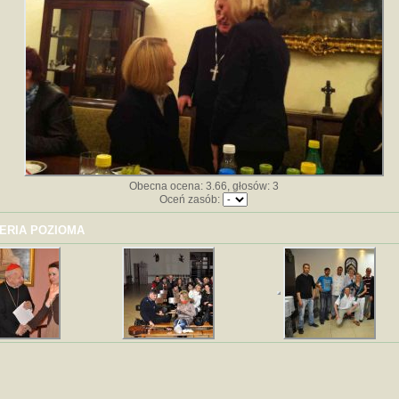
Obecna ocena: 3.66, głosów: 3
Oceń zasób:
ERIA POZIOMA