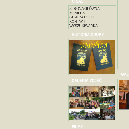
O NAS
STRONA GŁÓWNA
MANIFEST
GENEZA I CELE
KONTAKT
WYSZUKIWARKA
HISTORIA GRUPY
GAL
GALERIA ZDJĘĆ
FILMY