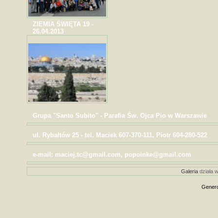
ZIEMIA ŚWIĘTA 19 -
26.04.2013
Grupa "Santo Subito" - Parafia Św. Ojca Pio w Warszawie
ul. Rybałtów 25 - tel. Maciek 607-370-111, Piotr 604-280-522
e-mail: maciej.tc@gmail.com, popoinke@gmail.com
Galeria
działa w
Genero