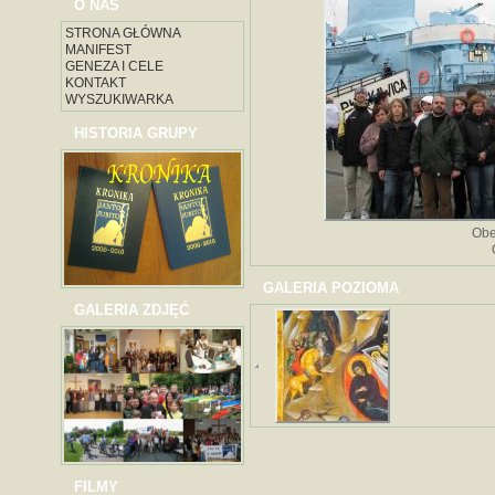
O NAS
STRONA GŁÓWNA
MANIFEST
GENEZA I CELE
KONTAKT
WYSZUKIWARKA
HISTORIA GRUPY
Obe
GALERIA POZIOMA
GALERIA ZDJĘĆ
FILMY