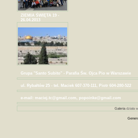
ZIEMIA ŚWIĘTA 19 -
26.04.2013
Grupa "Santo Subito" - Parafia Św. Ojca Pio w Warszawie
ul. Rybałtów 25 - tel. Maciek 607-370-111, Piotr 604-280-522
e-mail: maciej.tc@gmail.com, popoinke@gmail.com
Galeria
działa w
Genero