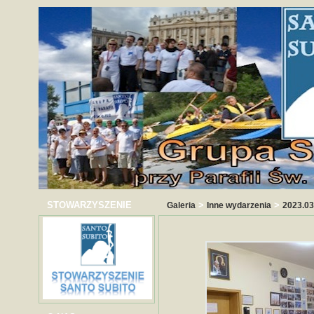
STOWARZYSZENIE
>
>
Galeria
Inne wydarzenia
2023.03