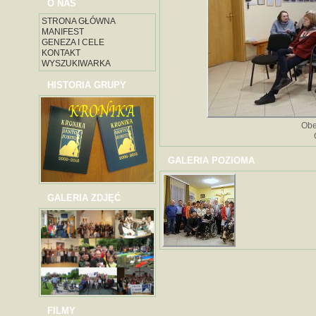
O NAS
STRONA GŁÓWNA
MANIFEST
GENEZA I CELE
KONTAKT
WYSZUKIWARKA
HISTORIA GRUPY
Obe
GALERIA POZIOMA
GALERIA ZDJĘĆ
FILMY